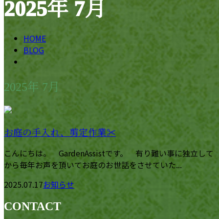
2025年 7月
メールフォーム
HOME
BLOG
2025年 7月
お庭の手入れ、剪定作業✂︎
こんにちは。 GardenAssistです。 有り難い事に独立して
から毎年お声を頂いてお庭のお世話をさせていた...
2025.07.17
お知らせ
CONTACT